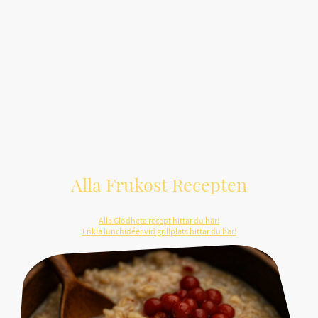
Alla Frukost Recepten
Klicka På Bilden För Att Ta Dig Till Receptet.
Alla Glödheta recept hittar du här!
Enkla lunchidéer vid grillplats hittar du här!