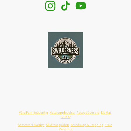
Swilderness.com
är en svensk plattform för familjeäventyr,
friluftsliv och resor i Sverige – byggd på verkliga upplevelser.
Här samlar vi guider, resmål, recept över öppen eld och praktiska
tips som hjälper familjer att planera utflykter och resor som
faktiskt fungerar i vardagen.
Våra Familjeäventyr
,
Naturupplevelser
,
Recept över eld
,
EldMat
,
Guider
Semester i Sverige
,
Skidreseguiden
,
Beredskap & Prepping
,
Fiske
,
Vandring