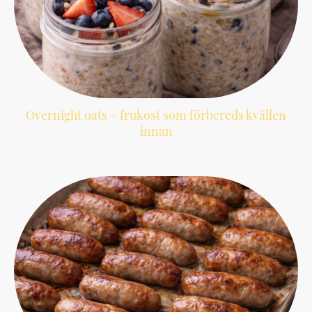
Overnight oats – frukost som förbereds kvällen
innan
En enkel och näringsrik frukost som förbereds kvällen innan och är redo direkt
på morgonen.