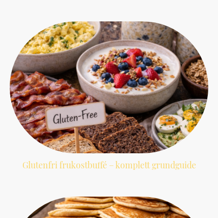
Inspirerande och lättlagade vegetariska frukostidéer som passar både vardag
och helg.
Glutenfri frukostbuffé – komplett grundguide
En praktisk guide till en komplett glutenfri frukostbuffé med tydliga alternativ
som passar alla.