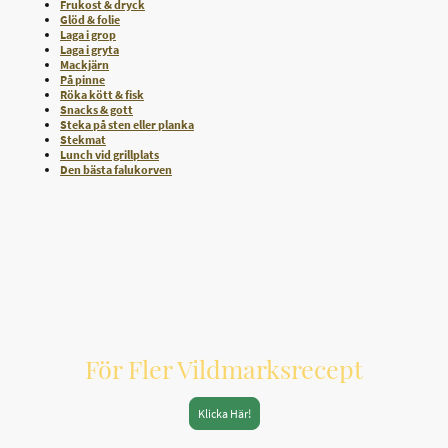
Frukost & dryck
Glöd & folie
Laga i grop
Laga i gryta
Mackjärn
På pinne
Röka kött & fisk
Snacks & gott
Steka på sten eller planka
Stekmat
Lunch vid grillplats
Den bästa falukorven
För Fler Vildmarksrecept
Klicka Här!