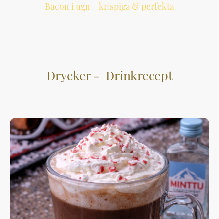
Bacon i ugn – krispiga & perfekta
Ett enkelt sätt att laga bacon i ugn som ger jämnt krispigt resultat och fungerar
utmärkt till många.
Drycker - Drinkrecept