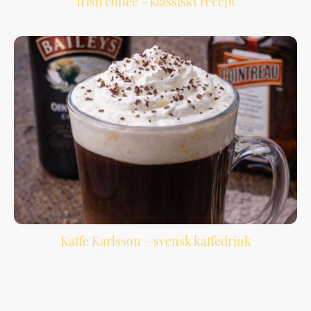
Irish coffee – klassiskt recept
En värmande kaffedrink med whiskey, kaffe och lättvispad grädde.
Kaffe Karlsson – svensk kaffedrink
En populär svensk kaffedrink med rund och söt smak, perfekt som avslut på
middagen.