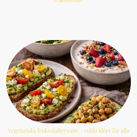
Krämiga scrambled eggs anpassade för stora sällskap, perfekta till hotellfrukost,
buffé eller familjemorgon.
Vegetariska frukostalternativ – enkla idéer för alla