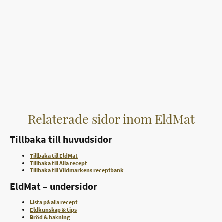
Relaterade sidor inom EldMat
Tillbaka till huvudsidor
Tillbaka till EldMat
Tillbaka till Alla recept
Tillbaka till Vildmarkens receptbank
EldMat – undersidor
Lista på alla recept
Eldkunskap & tips
Bröd & bakning