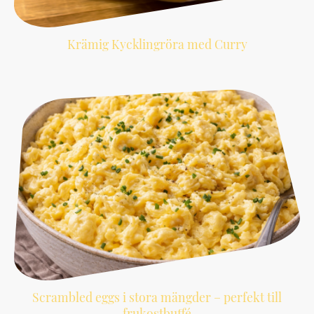
Krämig Kycklingröra med Curry
En söt, mild och kryddig kycklingröra som passar perfekt till baguetter, picknick
och snabba luncher. En riktig sommarfavorit att ta med ut.
Scrambled eggs i stora mängder – perfekt till
frukostbuffé