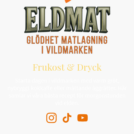
Frukost & Dryck
Starta dagen i vildmarken med varm gröt,
nybryggt kokkaffe eller mättande äggrätter. Här
samlar vi våra bästa recept för morgonstunden
vid elden.