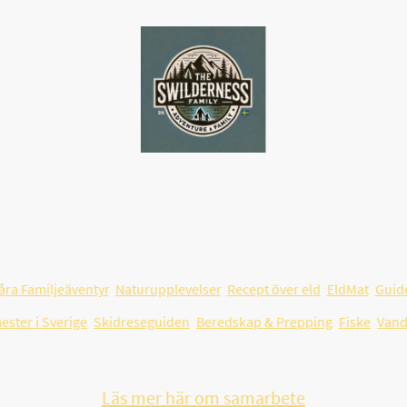
nsk plattform för familjeäventyr, friluftsliv och resor i Sverige – by
ept över öppen eld och praktiska tips som hjälper familjer att planer
fungerar i vardagen.
åra Familjeäventyr
,
Naturupplevelser
,
Recept över eld
,
EldMat
,
Guid
ster i Sverige
,
Skidreseguiden
,
Beredskap & Prepping
,
Fiske
,
Vand
u samarbeta med oss och nå en engagerad svensk må
Läs mer här om samarbete