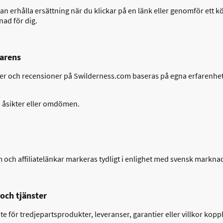
l kan erhålla ersättning när du klickar på en länk eller genomför ett 
ad för dig.
parens
er och recensioner på Swilderness.com baseras på egna erfarenhe
a åsikter eller omdömen.
am och affiliatelänkar markeras tydligt i enlighet med svensk markna
och tjänster
 för tredjepartsprodukter, leveranser, garantier eller villkor koppl