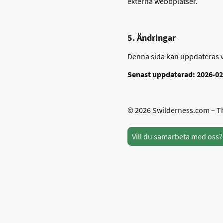
externa webbplatser.
5. Ändringar
Denna sida kan uppdateras v
Senast uppdaterad: 2026-02
© 2026 Swilderness.com – The
Vill du samarbeta med oss? 