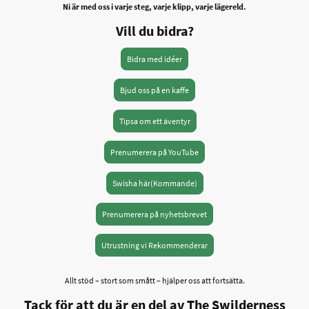
Ni är med oss i varje steg, varje klipp, varje lägereld.
Vill du bidra?
Bidra med idéer
Bjud oss på en kaffe
Tipsa om ett äventyr
Prenumerera på YouTube
Swisha här(Kommande)
Prenumerera på nyhetsbrevet
Utrustning vi Rekommenderar
Allt stöd – stort som smått – hjälper oss att fortsätta.
T
ack för att du är en del av The Swilderness