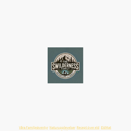
Swilderness.com
är en svensk plattform för familjeäventyr,
friluftsliv och resor i Sverige – byggd på verkliga upplevelser.
Här samlar vi guider, resmål, recept över öppen eld och praktiska
tips som hjälper familjer att planera utflykter och resor som
faktiskt fungerar i vardagen.
Våra Familjeäventyr
,
Naturupplevelser
,
Recept över eld
,
EldMat
,