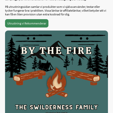
På utrustningssidan samlar vi produkter som vi själva använder, testar eller
tycker fungerar bra i praktiken. Vissa länkar är affiliatelänkar, vilket betyder att vi
kan få en liten provision utan extra kostnad för dig.
Utrustning vi Rekommenderar