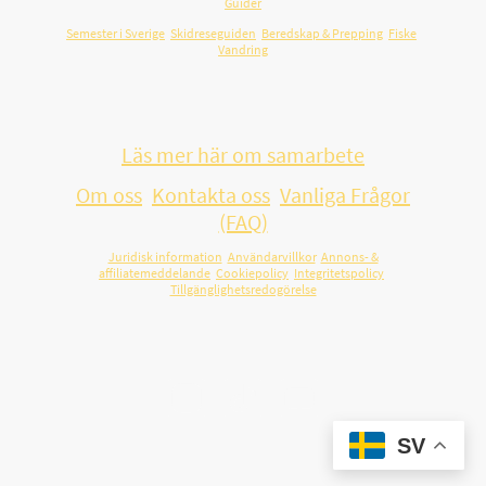
Guider
Semester i Sverige
,
Skidreseguiden
,
Beredskap & Prepping
,
Fiske
,
Vandring
Vill du samarbeta med oss och nå en
engagerad svensk målgrupp?
Läs mer här om samarbete
Om oss
,
Kontakta oss
,
Vanliga Frågor
(FAQ)
Juridisk information
,
Användarvillkor
,
Annons- &
affiliatemeddelande
,
Cookiepolicy
,
Integritetspolicy
,
Tillgänglighetsredogörelse
Som Amazon Associate tjänar vi pengar på kvalificerade köp.
© 2026 The Swilderness Family. Alla rättigheter förbehållna.
SV