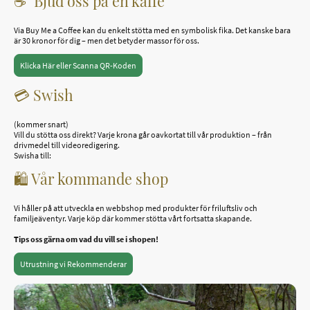
☕ "Bjud oss på en kaffe"
Via Buy Me a Coffee kan du enkelt stötta med en symbolisk fika. Det kanske bara
är 30 kronor för dig – men det betyder massor för oss.
Klicka Här eller Scanna QR-Koden
💳 Swish
(kommer snart)
Vill du stötta oss direkt? Varje krona går oavkortat till vår produktion – från
drivmedel till videoredigering.
Swisha till:
🛍 Vår kommande shop
Vi håller på att utveckla en webbshop med produkter för friluftsliv och
familjeäventyr. Varje köp där kommer stötta vårt fortsatta skapande.
Tips oss gärna om vad du vill se i shopen!
Utrustning vi Rekommenderar