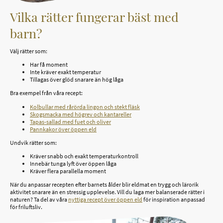
Vilka rätter fungerar bäst med
barn?
Välj rätter som:
Har få moment
Inte kräver exakt temperatur
Tillagas över glöd snarare än hög låga
Bra exempel från våra recept:
Kolbullar med rårörda lingon och stekt fläsk
Skogsmacka med högrev och kantareller
Tapas-sallad med fuet och oliver
Pannkakor över öppen eld
Undvik rätter som:
Kräver snabb och exakt temperaturkontroll
Innebär tunga lyft över öppen låga
Kräver flera parallella moment
När du anpassar recepten efter barnets ålder blir eldmat en trygg och lärorik
aktivitet snarare än en stressig upplevelse. Vill du laga mer balanserade rätter i
naturen? Ta del av våra
nyttiga recept över öppen eld
för inspiration anpassad
för friluftsliv.