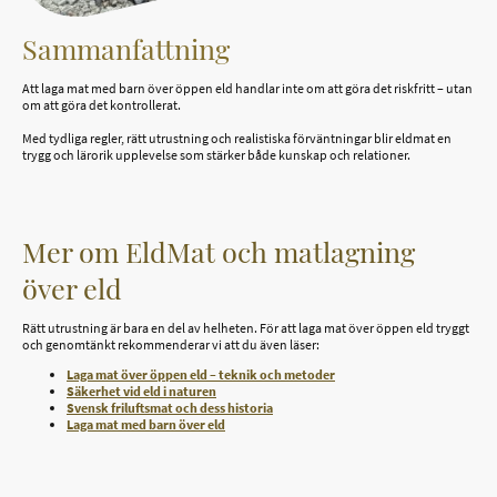
Sammanfattning
Att laga mat med barn över öppen eld handlar inte om att göra det riskfritt – utan
om att göra det kontrollerat.
Med tydliga regler, rätt utrustning och realistiska förväntningar blir eldmat en
trygg och lärorik upplevelse som stärker både kunskap och relationer.
Mer om EldMat och matlagning
över eld
Rätt utrustning är bara en del av helheten. För att laga mat över öppen eld tryggt
och genomtänkt rekommenderar vi att du även läser:
Laga mat över öppen eld – teknik och metoder
Säkerhet vid eld i naturen
Svensk friluftsmat och dess historia
Laga mat med barn över eld