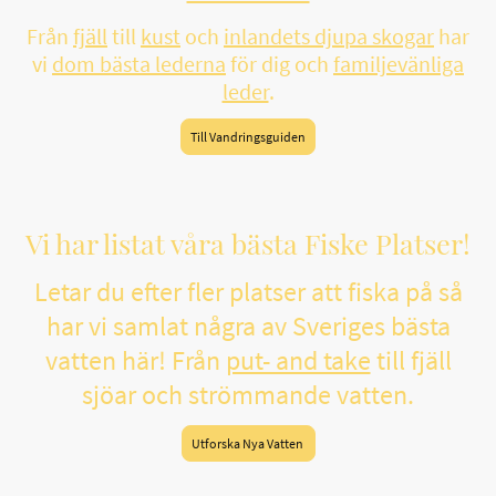
Från
fjäll
till
kust
och
inlandets djupa skogar
har
vi
dom bästa lederna
för dig och
familjevänliga
leder
.
Till Vandringsguiden
Vi har listat våra bästa Fiske Platser!
Letar du efter fler platser att fiska på så
har vi samlat några av Sveriges bästa
vatten här! Från
put- and take
till fjäll
sjöar och strömmande vatten.
Utforska Nya Vatten