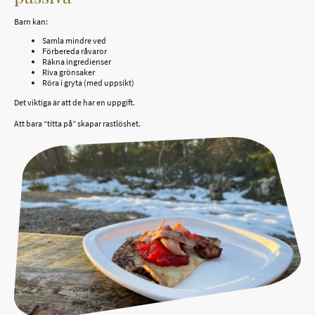
Barn kan:
Samla mindre ved
Förbereda råvaror
Räkna ingredienser
Riva grönsaker
Röra i gryta (med uppsikt)
Det viktiga är att de har en uppgift.
Att bara “titta på” skapar rastlöshet.