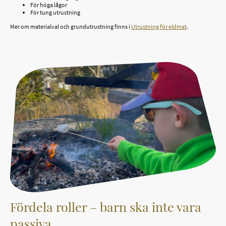
För höga lågor
För tung utrustning
Mer om materialval och grundutrustning finns i
Utrustning för eldmat
.
Fördela roller – barn ska inte vara
passiva