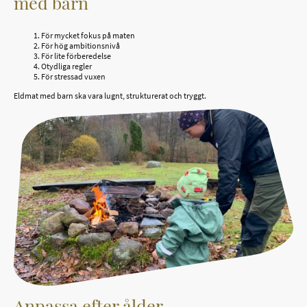
med barn
För mycket fokus på maten
För hög ambitionsnivå
För lite förberedelse
Otydliga regler
För stressad vuxen
Eldmat med barn ska vara lugnt, strukturerat och tryggt.
Anpassa efter ålder