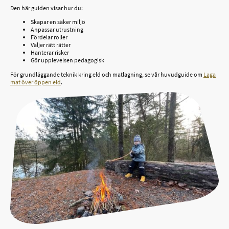
Den här guiden visar hur du:
Skapar en säker miljö
Anpassar utrustning
Fördelar roller
Väljer rätt rätter
Hanterar risker
Gör upplevelsen pedagogisk
För grundläggande teknik kring eld och matlagning, se vår huvudguide om
Laga
mat över öppen eld
.