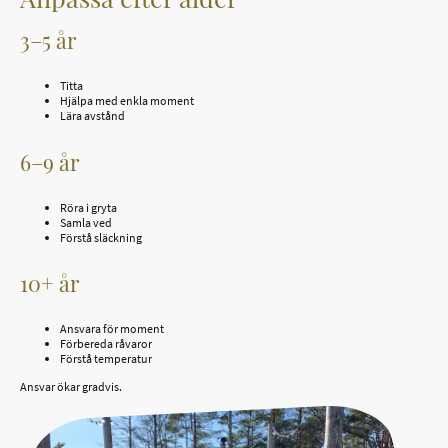
3–5 år
Titta
Hjälpa med enkla moment
Lära avstånd
6–9 år
Röra i gryta
Samla ved
Förstå släckning
10+ år
Ansvara för moment
Förbereda råvaror
Förstå temperatur
Ansvar ökar gradvis.