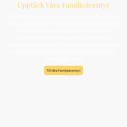
Upptäck Våra Familjeäventyr
Utforska våra äventyr! Vi gör massvis med olika
resor och aktiviteter varje år. Från enkelheten på
museer till avancerade natur äventyr i
vildmarken! Här samlar vi våra berättelser,
erfarenheter och tips tillsamans med behind the
scens content, för att inspirera dig att skaffa
minnen för livet!
Till Våra Familjeäventyr!