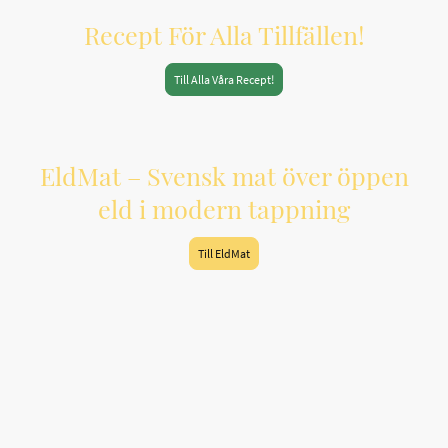
Recept För Alla Tillfällen!
Till Alla Våra Recept!
EldMat – Svensk mat över öppen
eld i modern tappning
Till EldMat
EldMat är vårt samlade kunskapsområde för
matlagning över öppen eld.
Här möts svensk friluftstradition, praktiska
guider och recept anpassade för familjer och
naturupplevelser året runt.