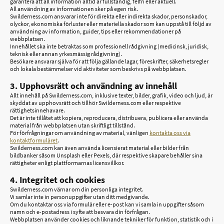
garantera att all information alltid är fullständig, felfri eller aktuell.
All användning av informationen sker på egen risk.
Swilderness.com ansvarar inte för direkta eller indirekta skador, personskador,
olyckor, ekonomiska förluster eller materiella skador som kan uppstå till följd av
användning av information, guider, tips eller rekommendationer på
webbplatsen.
Innehållet ska inte betraktas som professionell rådgivning (medicinsk, juridisk,
teknisk eller annan yrkesmässig rådgivning).
Besökare ansvarar själva för att följa gällande lagar, föreskrifter, säkerhetsregler
och lokala bestämmelser vid aktiviteter som beskrivs på webbplatsen.
3. Upphovsrätt och användning av innehåll
Allt innehåll på Swilderness.com, inklusive texter, bilder, grafik, video och ljud, är
skyddat av upphovsrätt och tillhör Swilderness.com eller respektive
rättighetsinnehavare.
Det är inte tillåtet att kopiera, reproducera, distribuera, publicera eller använda
material från webbplatsen utan skriftligt tillstånd.
För förfrågningar om användning av material, vänligen
kontakta oss via
kontaktformuläret
.
Swilderness.com kan även använda licensierat material eller bilder från
bildbanker såsom Unsplash eller Pexels, där respektive skapare behåller sina
rättigheter enligt plattformarnas licensvillkor.
4. Integritet och cookies
Swilderness.com värnar om din personliga integritet.
Vi samlar inte in personuppgifter utan ditt medgivande.
Om du kontaktar oss via formulär eller e-post kan vi samla in uppgifter såsom
namn och e-postadress i syfte att besvara din förfrågan.
Webbplatsen använder cookies och liknande tekniker för funktion, statistik och i