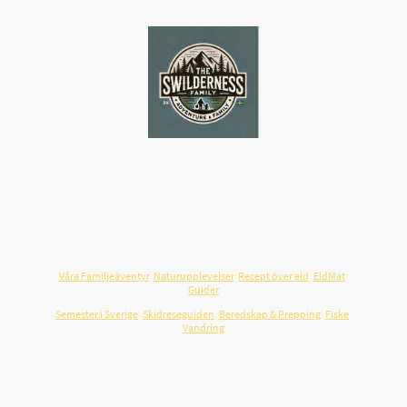
Swilderness.com
är en svensk plattform för familjeäventyr,
friluftsliv och resor i Sverige – byggd på verkliga upplevelser.
Här samlar vi guider, resmål, recept över öppen eld och praktiska
tips som hjälper familjer att planera utflykter och resor som
faktiskt fungerar i vardagen.
Våra Familjeäventyr
,
Naturupplevelser
,
Recept över eld
,
EldMat
,
Guider
Semester i Sverige
,
Skidreseguiden
,
Beredskap & Prepping
,
Fiske
,
Vandring
Vill du samarbeta med oss och nå en
engagerad svensk målgrupp?