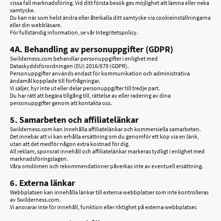
vissa fall marknadsföring. Vid ditt första besök ges möjlighet att lämna eller neka
samtycke.
Du kan när som helst ändra eller återkalla ditt samtycke via cookieinställningarna
eller din webbläsare.
För fullständig information, se vår Integritetspolicy.
4A. Behandling av personuppgifter (GDPR)
Swilderness.com behandlar personuppgifter i enlighet med
Dataskyddsförordningen (EU) 2016/679 (GDPR).
Personuppgifter används endast för kommunikation och administrativa
ändamål kopplade till förfrågningar.
Vi säljer, hyr inte ut eller delar personuppgifter till tredje part.
Du har rätt att begära tillgång till, rättelse av eller radering av dina
personuppgifter genom att kontakta oss.
5. Samarbeten och affiliatelänkar
Swilderness.com kan innehålla affiliatelänkar och kommersiella samarbeten.
Det innebär att vi kan erhålla ersättning om du genomför ett köp via en länk,
utan att det medför någon extra kostnad för dig.
All reklam, sponsrat innehåll och affiliatelänkar markeras tydligt i enlighet med
marknadsföringslagen.
Våra omdömen och rekommendationer påverkas inte av eventuell ersättning.
6. Externa länkar
Webbplatsen kan innehålla länkar till externa webbplatser som inte kontrolleras
av Swilderness.com.
Vi ansvarar inte för innehåll, funktion eller riktighet på externa webbplatser.