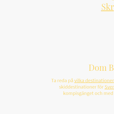
Skr
Dom Bä
Ta reda på
vilka destinatione
skiddestinationer för
Sver
kompisgänget och me