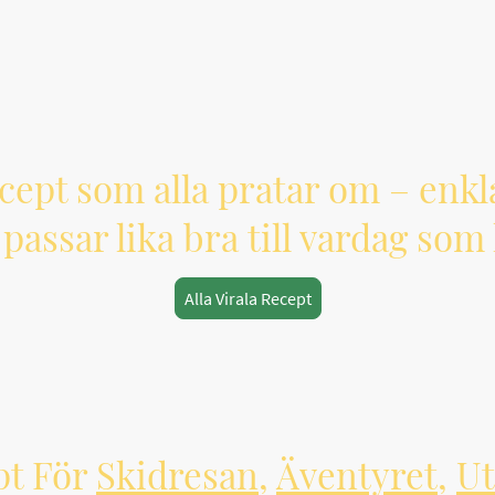
cept som alla pratar om – enkla
passar lika bra till vardag som 
Alla Virala Recept
pt För
Skidresan
,
Äventyret
,
Ut