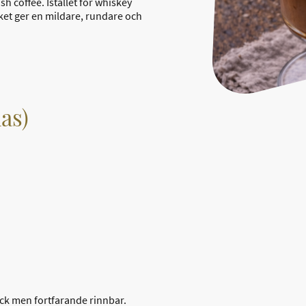
rish coffee. Istället för whiskey
ket ger en mildare, rundare och
as)
jock men fortfarande rinnbar.