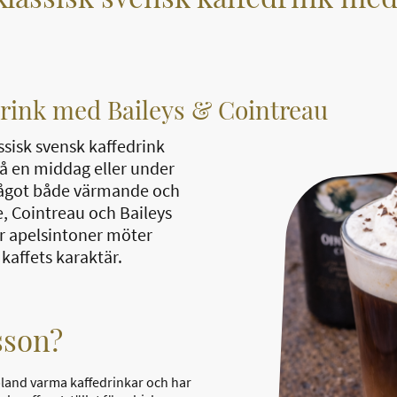
drink med Baileys & Cointreau
ssisk svensk kaffedrink
på en middag eller under
 något både värmande och
, Cointreau och Baileys
r apelsintoner möter
kaffets karaktär.
sson?
 bland varma kaffedrinkar och har