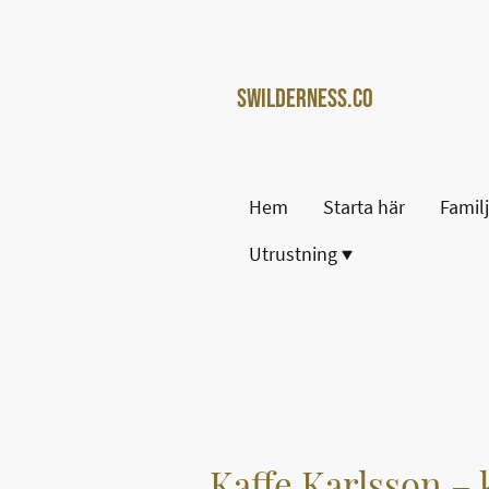
Swilderness.co
m
Hem
Starta här
Famil
Utrustning
Kaffe Karlsson – 