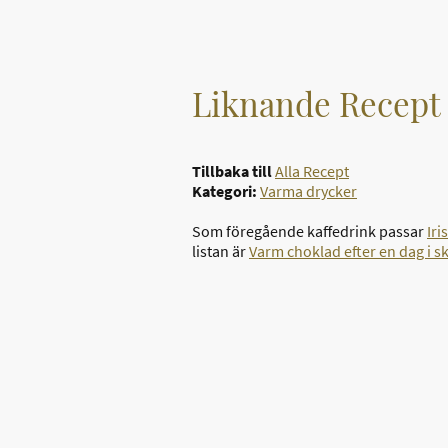
Liknande Recept
Tillbaka till
Alla Recept
Kategori:
Varma drycker
Som föregående kaffedrink passar
Iri
listan är
Varm choklad efter en dag i 