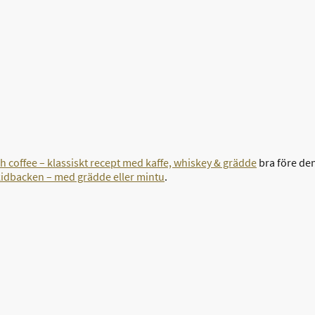
sh coffee – klassiskt recept med kaffe, whiskey & grädde
bra före den
skidbacken – med grädde eller mintu
.