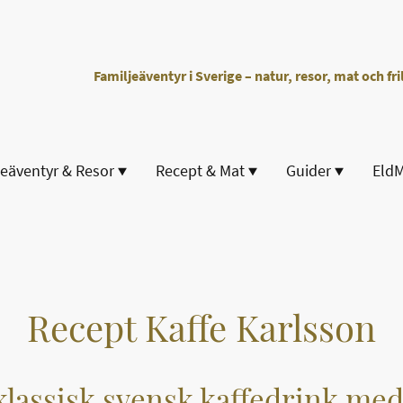
Familjeäventyr i Sverige – natur, resor, mat och fril
jeäventyr & Resor
Recept & Mat
Guider
Eld
Recept Kaffe Karlsson
klassisk svensk kaffedrink med