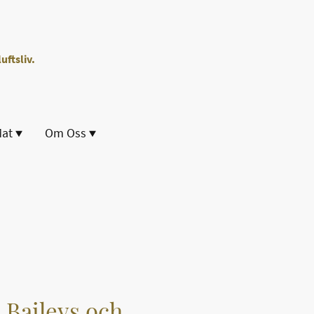
uftsliv.
Mat
Om Oss
 Baileys och