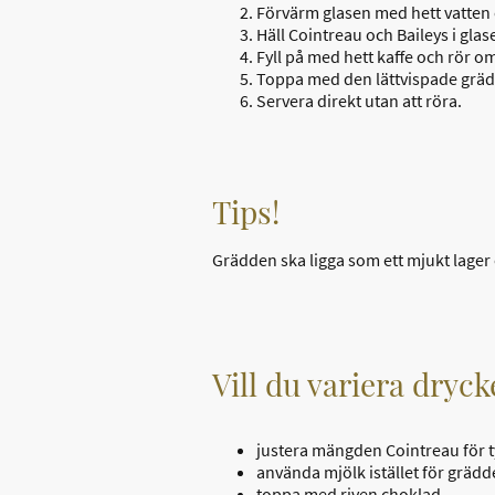
Förvärm glasen med hett vatten o
Häll Cointreau och Baileys i glas
Fyll på med hett kaffe och rör om
Toppa med den lättvispade gräd
Servera direkt utan att röra.
Tips!
Grädden ska ligga som ett mjukt lage
Vill du variera dryc
justera mängden Cointreau för t
använda mjölk istället för grädde
toppa med riven choklad