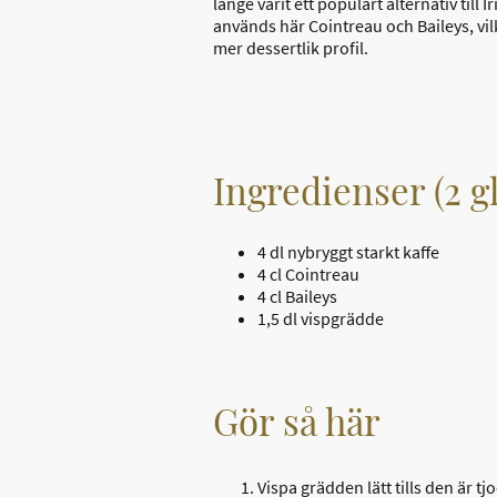
länge varit ett populärt alternativ till I
används här Cointreau och Baileys, vil
mer dessertlik profil.
Ingredienser (2 gl
4 dl nybryggt starkt kaffe
4 cl Cointreau
4 cl Baileys
1,5 dl vispgrädde
Gör så här
Vispa grädden lätt tills den är t