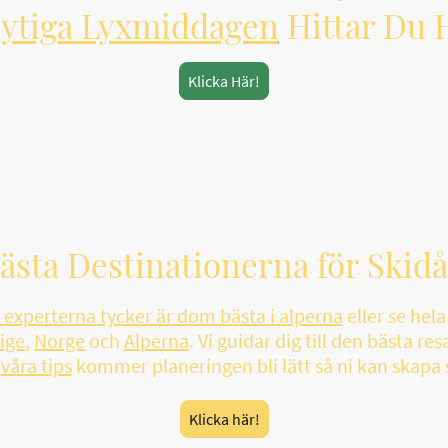
ytiga Lyxmiddagen
Hittar Du 
Klicka Här!
sta Destinationerna för Skid
r experterna tycker är dom bästa i alperna
eller se hel
ige
,
Norge
och
Alperna
. Vi guidar dig till den bästa r
d
våra tips
kommer planeringen bli lätt så ni kan skapa
Klicka här!