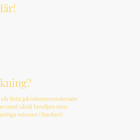
Här!
åkning?
a vår lista på rekommenderade
esan med såväl familjen som
 snöiga minnen i backen!