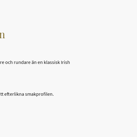
on
e och rundare än en klassisk Irish
tt efterlikna smakprofilen.