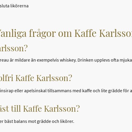
sluta likörerna
anliga frågor om Kaffe Karlss
arlsson?
treau är mildare än exempelvis whiskey. Drinken upplevs ofta mjukar
lfri Kaffe Karlsson?
insirap eller apelsinskal tillsammans med kaffe och lite grädde för a
äst till Kaffe Karlsson?
ger bäst balans mot grädde och likörer.