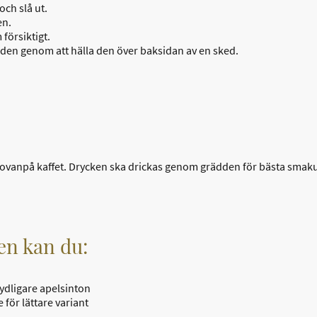
ch slå ut.
en.
 försiktigt.
den genom att hälla den över baksidan av en sked.
r ovanpå kaffet. Drycken ska drickas genom grädden för bästa smak
ken kan du:
ydligare apelsinton
 för lättare variant