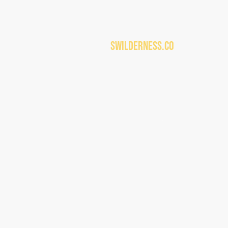
Swilderness.co
m
Hem
Starta här
Famil
Utrustning