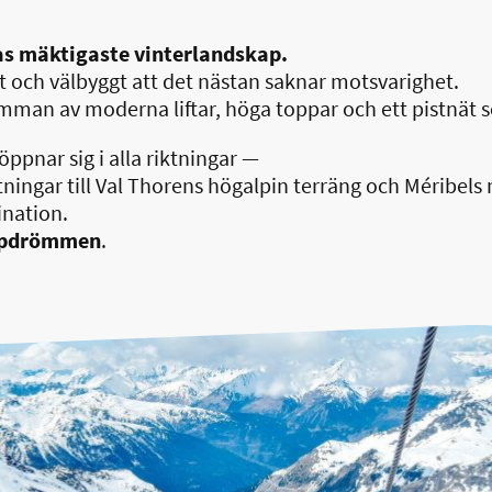
nas mäktigaste vinterlandskap.
at och välbyggt att det nästan saknar motsvarighet.
amman av moderna liftar, höga toppar och ett pistnät 
 öppnar sig i alla riktningar —
tningar till Val Thorens högalpin terräng och Méribels
ination.
lpdrömmen
.