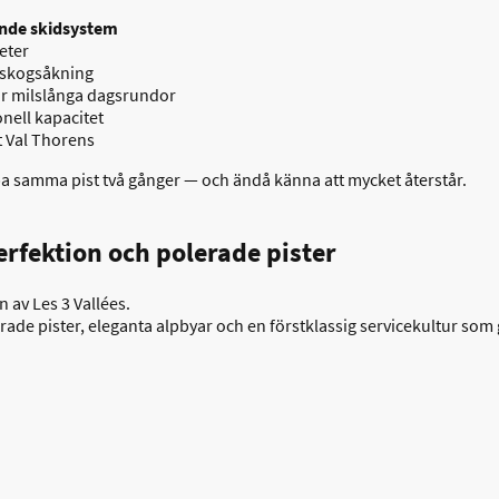
nde skidsystem
eter
ll skogsåkning
ör milslånga dagsrundor
nell kapacitet
t Val Thorens
pa samma pist två gånger — och ändå känna att mycket återstår.
erfektion och polerade pister
 av Les 3 Vallées.
rade pister, eleganta alpbyar och en förstklassig servicekultur som