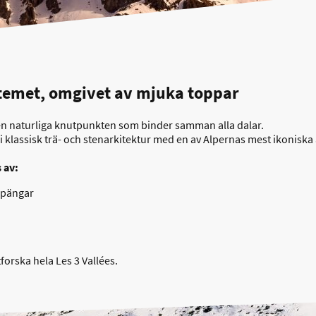
stemet, omgivet av mjuka toppar
 den naturliga knutpunkten som binder samman alla dalar.
i klassisk trä- och stenarkitektur med en av Alpernas mest ikoniska 
 av:
lpängar
tforska hela Les 3 Vallées.