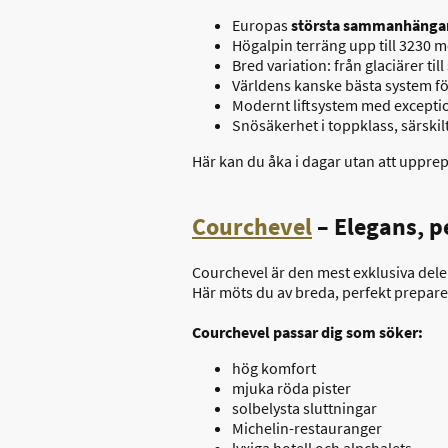
Europas
största sammanhänga
Högalpin terräng upp till 3230 m
Bred variation: från glaciärer ti
Världens kanske bästa system f
Modernt liftsystem med exceptio
Snösäkerhet i toppklass, särskil
Här kan du åka i dagar utan att uppre
Courchevel
– Elegans, p
Courchevel är den mest exklusiva delen
Här möts du av breda, perfekt prepare
Courchevel passar dig som söker:
hög komfort
mjuka röda pister
solbelysta sluttningar
Michelin-restauranger