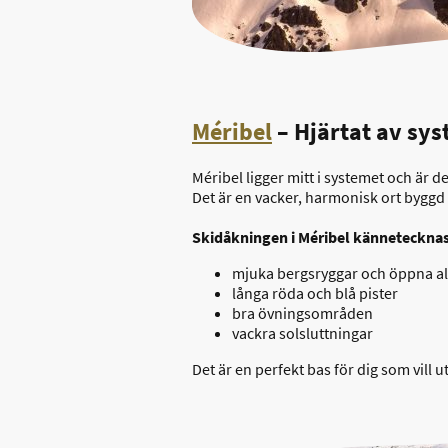
Méribel
– Hjärtat av sy
Méribel ligger mitt i systemet och är
Det är en vacker, harmonisk ort byggd 
Skidåkningen i Méribel kännetecknas
mjuka bergsryggar och öppna a
långa röda och blå pister
bra övningsområden
vackra solsluttningar
Det är en perfekt bas för dig som vill u