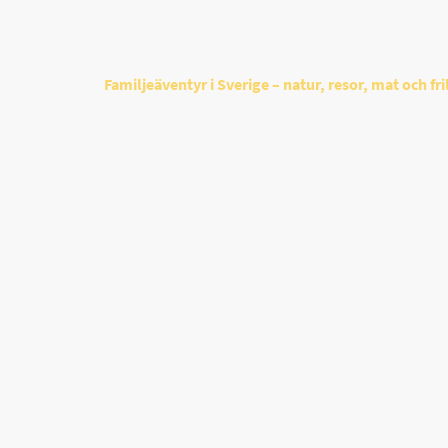
Familjeäventyr i Sverige – natur, resor, mat och fril
jeäventyr & Resor
Recept & Mat
Guider
Eld