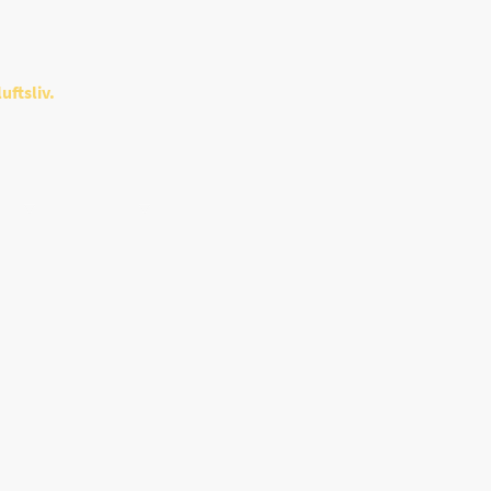
uftsliv.
Mat
Om Oss