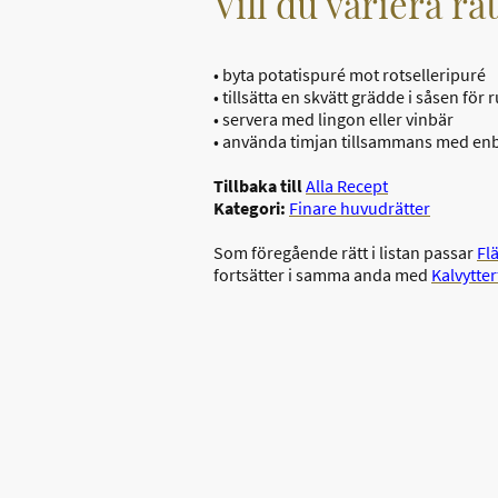
Vill du variera rä
• byta potatispuré mot rotselleripuré
• tillsätta en skvätt grädde i såsen fö
• servera med lingon eller vinbär
• använda timjan tillsammans med en
Tillbaka till
Alla Recept
Kategori:
Finare huvudrätter
Som föregående rätt i listan passar
Fl
fortsätter i samma anda med
Kalvytte