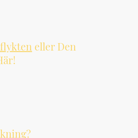
flykten
eller Den
Här!
åkning?