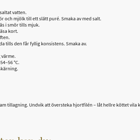
altat vatten.
 och mjölk till ett slätt puré. Smaka av med salt.
s i smör tills mjuk.
räsa kort.
lften.
da tills den får fyllig konsistens. Smaka av.
g värme.
 54–56 °C.
skärning.
 tillagning. Undvik att översteka hjortfilén – låt hellre köttet vila kl