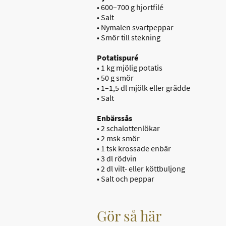
• 600–700 g hjortfilé
• Salt
• Nymalen svartpeppar
• Smör till stekning
Potatispuré
• 1 kg mjölig potatis
• 50 g smör
• 1–1,5 dl mjölk eller grädde
• Salt
Enbärssås
• 2 schalottenlökar
• 2 msk smör
• 1 tsk krossade enbär
• 3 dl rödvin
• 2 dl vilt- eller köttbuljong
• Salt och peppar
Gör så här