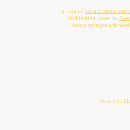
Ta reda på
vilka destinatione
skiddestinationer för
Sver
kompisgänget och me
Missa inte El