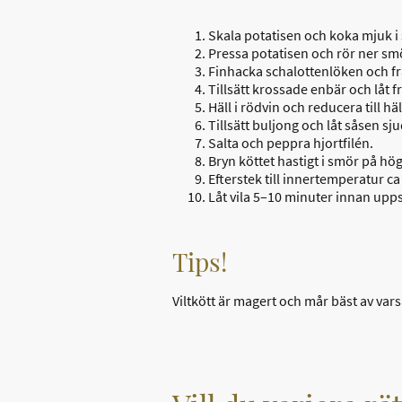
Skala potatisen och koka mjuk i s
Pressa potatisen och rör ner smör
Finhacka schalottenlöken och frä
Tillsätt krossade enbär och låt f
Häll i rödvin och reducera till hä
Tillsätt buljong och låt såsen sju
Salta och peppra hjortfilén.
Bryn köttet hastigt i smör på hö
Efterstek till innertemperatur ca
Låt vila 5–10 minuter innan upp
Tips!
Viltkött är magert och mår bäst av varsam