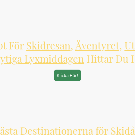
pt För
Skidresan
,
Äventyret
,
Ut
ytiga Lyxmiddagen
Hittar Du 
Klicka Här!
sta Destinationerna för Skid