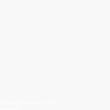
ade äventyr! Här samlar vi våra
ns content!