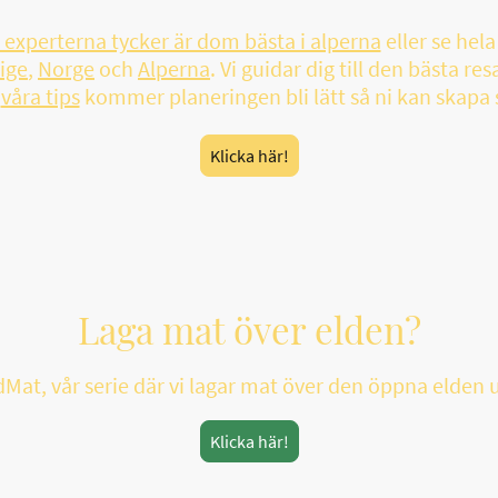
r experterna tycker är dom bästa i alperna
eller se hel
ige
,
Norge
och
Alperna
. Vi guidar dig till den bästa r
d
våra tips
kommer planeringen bli lätt så ni kan skapa
Klicka här!
Laga mat över elden?
dMat, vår serie där vi lagar mat över den öppna elden ut
Klicka här!