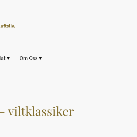
uftsliv.
Mat
Om Oss
 viltklassiker