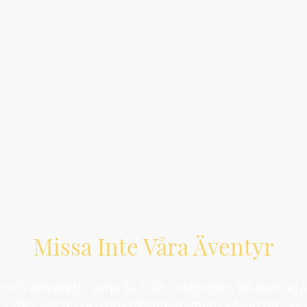
Missa Inte Våra Äventyr
 och aktiviteter varje år. Från enkelheten till avancer
r, erfarenheter och tips tillsamans med behind the sce