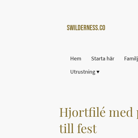
Swilderness.co
m
Hem
Starta här
Famil
Utrustning
Hjortfilé med 
till fest