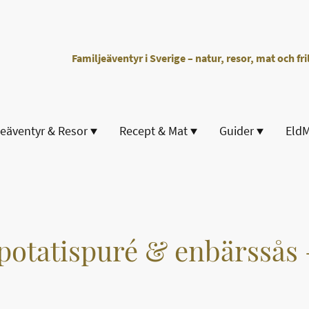
Familjeäventyr i Sverige – natur, resor, mat och fril
jeäventyr & Resor
Recept & Mat
Guider
Eld
potatispuré & enbärssås –