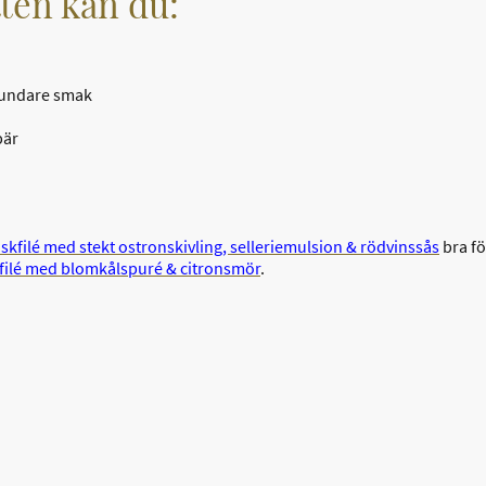
tten kan du:
r rundare smak
bär
äskfilé med stekt ostronskivling, selleriemulsion & rödvinssås
bra fö
rfilé med blomkålspuré & citronsmör
.